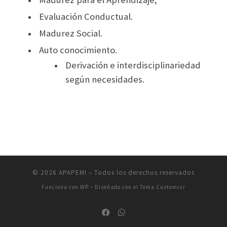
Evaluación Conductual.
Madurez Social.
Auto conocimiento.
Derivación e interdisciplinariedad
según necesidades.
© 2026
APAPEMI
– Todos los derechos reservados
Funciona con
WP
– Diseñado con el
Tema Customizr